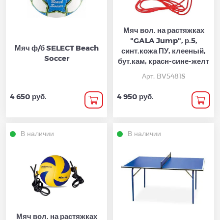
Мяч вол. на растяжках
"GALA Jump", р.5,
Мяч ф/б SELECT Beach
синт.кожа ПУ, клееный,
Soccer
бут.кам, красн-сине-желт
Арт. BV5481S
4 650 руб.
4 950 руб.
В наличии
В наличии
Мяч вол. на растяжках