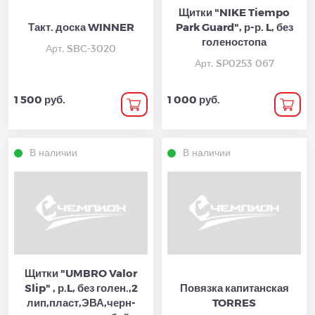
Щитки "NIKE Tiempo
Такт. доска WINNER
Park Guard", р-р. L, без
голеностопа
Арт. SBC-3020
Арт. SP0253 067
1 500 руб.
1 000 руб.
В наличии
В наличии
Щитки "UMBRO Valor
Slip" , р.L, без голен.,2
Повязка капитанская
лип,пласт,ЭВА,черн-
TORRES