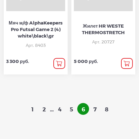
Мяч м/ф AlphaKeepers
Жилет HR WESTE
Pro Futsal Game 2 (4)
THERMOSTRETCH
white\black\gr
Арт. 20727
Арт. 8403
3 300 руб.
5 000 руб.
1
2
...
4
5
6
7
8