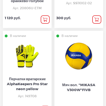
оранжево-голубой
Арт. SS11002-02
Арт. 20806U-ETM
1 120 руб.
300 руб.
В наличии
В наличии
Перчатки вратарские
AlphaKeepers Pro Star
Мяч вол. "MIKASA
neon yellow
V300W"FIVB
Арт. 149708