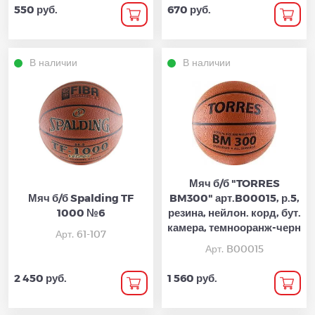
550 руб.
670 руб.
В наличии
В наличии
Мяч б/б "TORRES
Мяч б/б Spalding TF
BM300" арт.B00015, р.5,
1000 №6
резина, нейлон. корд, бут.
камера, темнооранж-черн
Арт. 61-107
Арт. B00015
2 450 руб.
1 560 руб.