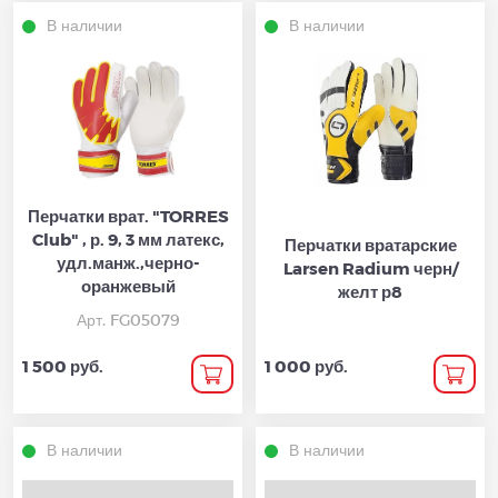
В наличии
В наличии
Перчатки врат. "TORRES
Club" , р. 9, 3 мм латекс,
Перчатки вратарские
удл.манж.,черно-
Larsen Radium черн/
оранжевый
желт р8
Арт. FG05079
1 500 руб.
1 000 руб.
В наличии
В наличии