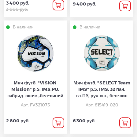
3 400 руб.
9 400 руб.
3 900 руб.
В наличии
В наличии
Мяч футб. "VISION
Мяч футб. "SELECT Team
Mission" р.5, IMS,PU,
IMS" р.5, IMS, 32 пан,
гибрид. сшив.,бел-синий
гл.ПУ, руч.сш., бел-син
Арт. FV321075
Арт. 815419-020
2 800 руб.
6 300 руб.