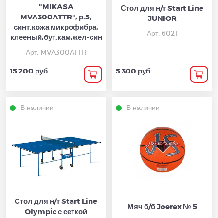
"MIKASA
Стол для н/т Start Line
MVA300ATTR", р.5,
JUNIOR
синт.кожа микрофибра,
Арт. 6021
клееный,бут.кам,жел-син
Арт. MVA300ATTR
15 200 руб.
5 300 руб.
В наличии
В наличии
Стол для н/т Start Line
Мяч б/б Joerex № 5
Olympic с сеткой