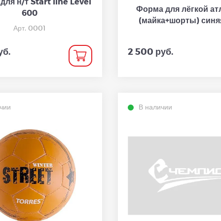
для н/т Start line Level
Форма для лёгкой ат
600
(майка+шорты) синя
Арт. 0001
уб.
2 500 руб.
чии
В наличии