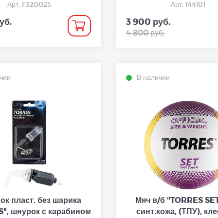
Арт. F320025
Арт. 144101
уб.
3 900 руб.
4 800 руб.
чии
В наличии
ок пласт. без шарика
Мяч в/б "TORRES SET"
", шнурок с карабином
синт.кожа, (ТПУ), кл