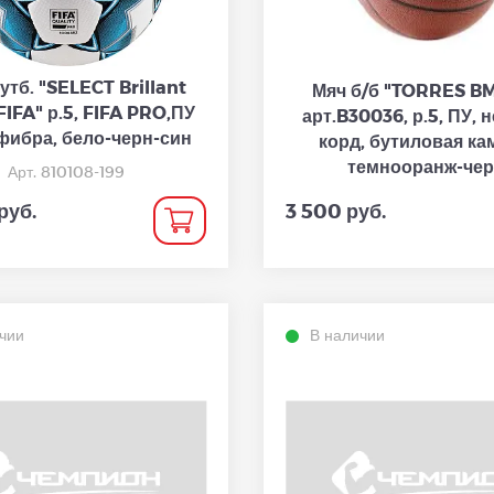
утб. "SELECT Brillant
Мяч б/б "TORRES B
FIFA" р.5, FIFA PRO,ПУ
арт.B30036, р.5, ПУ, 
фибра, бело-черн-син
корд, бутиловая ка
темнооранж-че
Арт. 810108-199
руб.
3 500 руб.
чии
В наличии