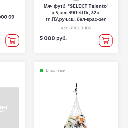
Мяч футб. "SELECT Talento"
р.5,вес 390-410г, 32п,
000 09
гл.ПУ,руч.сш, бел-крас-зел
Арт. 811008-103
5 000 руб.
В наличии