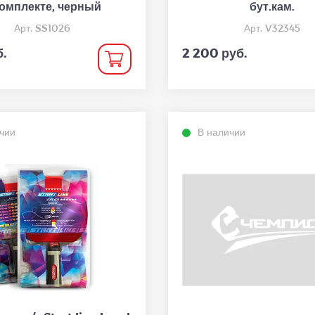
комплекте, черный
бут.кам.
Арт. SS1026
Арт. V32345
.
2 200 руб.
чии
В наличии