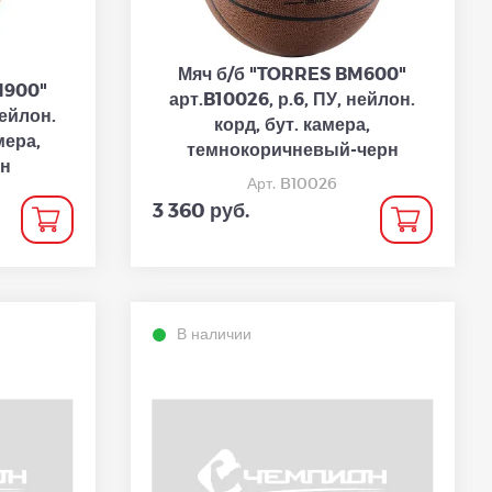
Мяч б/б "TORRES BM600"
M900"
арт.B10026, р.6, ПУ, нейлон.
нейлон.
корд, бут. камера,
мера,
темнокоричневый-черн
рн
Арт. B10026
3 360 руб.
В наличии