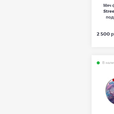
Мяч 
Stree
подк
2 500 р
В нали