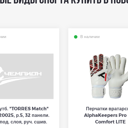
ые виды спорта купить в Нов
чии
В наличии
утб. "TORRES Match"
Перчатки вратарс
20025, р.5, 32 панели.
AlphaKeepers Pro 
 под. слоя, руч. сшив.
Comfort LITE