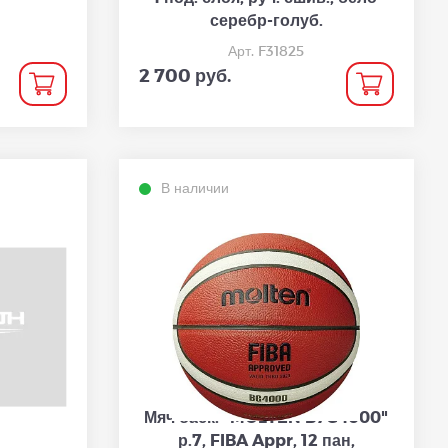
серебр-голуб.
Арт. F31825
2 700 руб.
В наличии
Мяч баск. "MOLTEN B7G4000"
р.7, FIBA Appr, 12 пан,