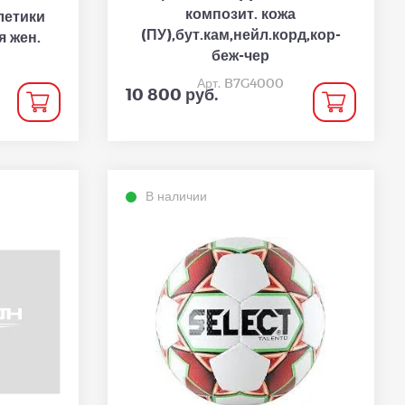
композит. кожа
летики
(ПУ),бут.кам,нейл.корд,кор-
я жен.
беж-чер
Арт. B7G4000
10 800 руб.
В наличии