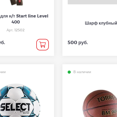
для н/т Start line Level
400
Шарф клубны
Арт. 12502
уб.
500 руб.
чии
В наличии