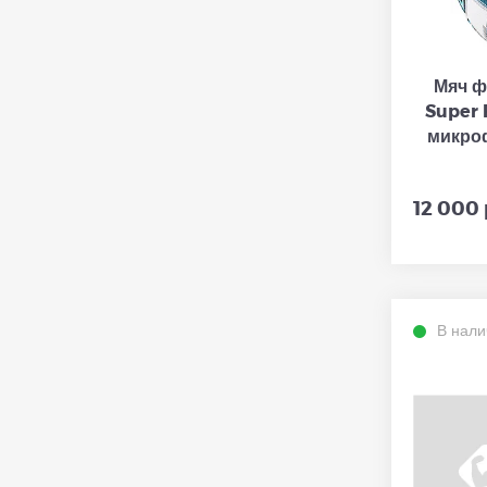
Мяч ф
Super 
микро
12 000 
В нали