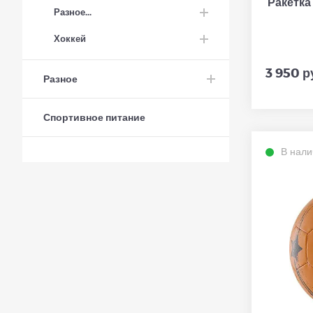
Ракетка 
Разное...
Хоккей
3 950 р
Разное
Спортивное питание
В нали