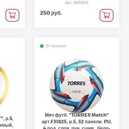
Арт. SS1009
250 руб.
В наличии
Мяч футб. "TORRES Match"
, р.5,
арт.F31825, р.5, 32 панели. PU,
ееный,
4 под. слоя, руч. сшив., бело-