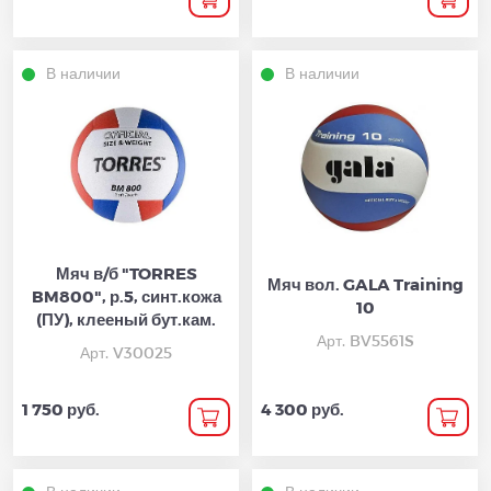
В наличии
В наличии
Мяч в/б "TORRES
Мяч вол. GALA Training
BM800", р.5, синт.кожа
10
(ПУ), клееный бут.кам.
Арт. BV5561S
Арт. V30025
1 750 руб.
4 300 руб.