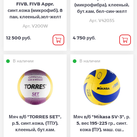
FIVB, FIVB Appr,
(микрофибра), клееный,
синт.кожа (микрофиб), 8
бут.кам, бел-син-желт
пан, клееный,зел-желт
Арт. V42035
Арт. V200W
12 500 руб.
4 750 руб.
В наличии
В наличии
Мяч в/б "TORRES SET",
Мяч в/б "Mikasa SV-3", р.
р.5, синт.кожа, (ТПУ),
5, вес 195-225 гр., синт.
клееный, бут.кам.
кожа (ПУ), маш. сш.,