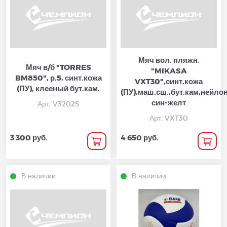
Мяч вол. пляжн.
Мяч в/б "TORRES
"MIKASA
BM850", р.5, синт.кожа
VXT30",синт.кожа
(ПУ), клееный бут.кам.
(ПУ),маш.сш.,бут.кам,нейлон
син-желт
Арт. V32025
Арт. VXT30
3 300 руб.
4 650 руб.
В наличии
В наличии