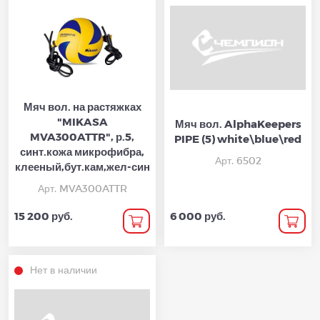
Мяч вол. на растяжках
"MIKASA
Мяч вол. AlphaKeepers
MVA300ATTR", р.5,
PIPE (5) white\blue\red
синт.кожа микрофибра,
Арт. 6502
клееный,бут.кам,жел-син
Арт. MVA300ATTR
15 200 руб.
6 000 руб.
Нет в наличии