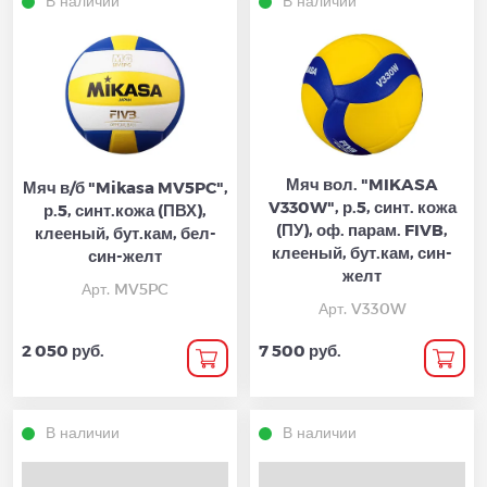
В наличии
В наличии
Мяч вол. "MIKASA
Мяч в/б "Mikasa MV5PC",
V330W", р.5, синт. кожа
р.5, синт.кожа (ПВХ),
(ПУ), оф. парам. FIVB,
клееный, бут.кам, бел-
клееный, бут.кам, син-
син-желт
желт
Арт. MV5PC
Арт. V330W
2 050 руб.
7 500 руб.
В наличии
В наличии