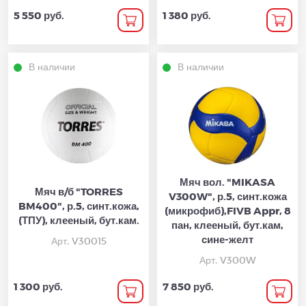
5 550 руб.
1 380 руб.
В наличии
В наличии
Мяч вол. "MIKASA
Мяч в/б "TORRES
V300W", р.5, синт.кожа
BM400", р.5, синт.кожа,
(микрофиб),FIVB Appr, 8
(ТПУ), клееный, бут.кам.
пан, клееный, бут.кам,
сине-желт
Арт. V30015
Арт. V300W
1 300 руб.
7 850 руб.