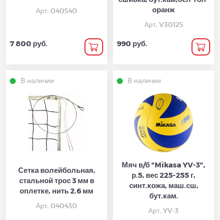
оранж
Арт. 040540
Арт. V30125
7 800 руб.
990 руб.
В наличии
В наличии
Мяч в/б "Mikasa YV-3",
Сетка волейбольная,
р.5, вес 225-255 г,
стальной трос 3 мм в
синт.кожа, маш.сш,
оплетке, нить 2.6 мм
бут.кам.
Арт. 040430
Арт. YV-3