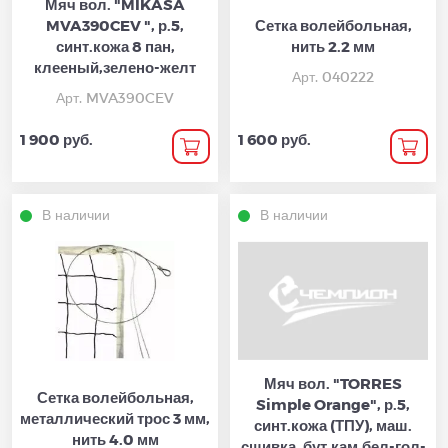
Мяч вол. "MIKASA
MVA390CEV ", р.5,
Сетка волейбольная,
синт.кожа 8 пан,
нить 2.2 мм
клееный,зелено-желт
Арт. 040222
Арт. MVA390CEV
1 900 руб.
1 600 руб.
В наличии
В наличии
Мяч вол. "TORRES
Сетка волейбольная,
Simple Orange", р.5,
металлический трос 3 мм,
синт.кожа (ТПУ), маш.
нить 4.0 мм
сшивка, бут.кам,бел-гол-