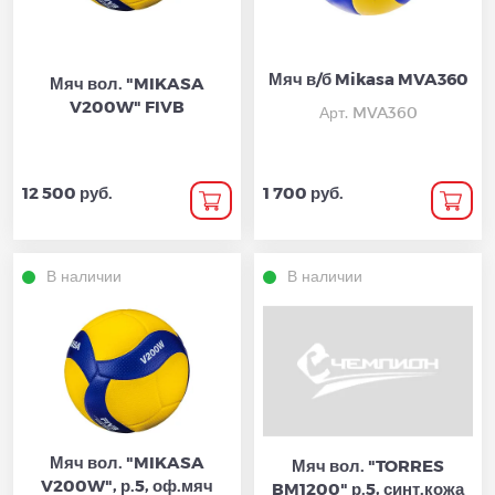
Мяч в/б Mikasa MVA360
Мяч вол. "MIKASA
V200W" FIVB
Арт. MVA360
12 500 руб.
1 700 руб.
В наличии
В наличии
Мяч вол. "MIKASA
Мяч вол. "TORRES
V200W", р.5, оф.мяч
BM1200" р.5, синт.кожа