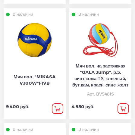
В наличии
В наличии
Мяч вол. на растяжках
"GALA Jump", р.5,
Мяч вол. "MIKASA
синт.кожа ПУ, клееный,
V300W"FIVB
бут.кам, красн-сине-желт
Арт. BV5481S
9 400 руб.
4 950 руб.
В наличии
В наличии