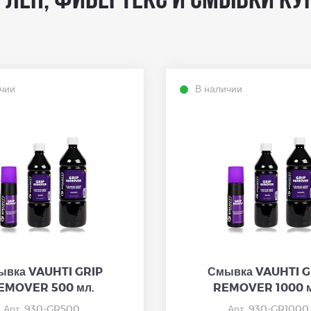
лен, фибертекс и смывки ку
чии
В наличии
ывка VAUHTI GRIP
Смывка VAUHTI G
EMOVER 500 мл.
REMOVER 1000 м
Арт. 930-GR500
Арт. 930-GR1000