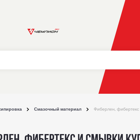
кипировка
Смазочный материал
Фиберлен, фибертекс