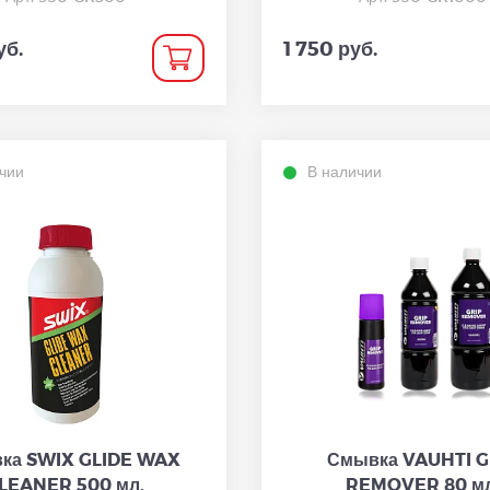
уб.
1 750 руб.
чии
В наличии
ка SWIX GLIDE WAX
Смывка VAUHTI G
LEANER 500 мл.
REMOVER 80 мл