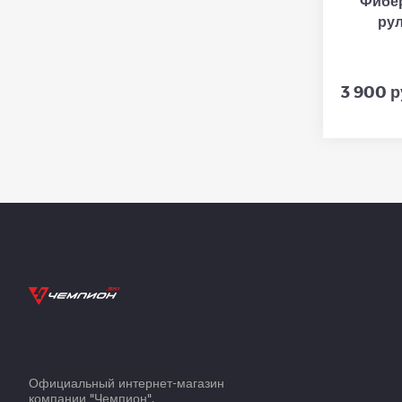
Фибер
рул
3 900 р
Официальный интернет-магазин
компании "Чемпион".