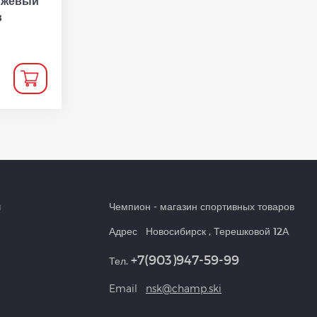
нжевый
в
и
Чемпион
- магазин спортивных товаров
Адрес
Новосибирск
,
Терешковой 12А
+7(903)947-59-99
Тел.
Email
nsk@champ.ski