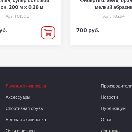
лен, супер большой
Фибертекс Swix, ора
он, 200 м x 0,28 м
мелкий абрази
Арт. T0150B
Арт. T0264
уб.
700 руб.
Лыжная экипировка
Производител
Аксессуары
Новости
Спортивная обувь
Публикации
Беговая экипировка
О нас
Очки и визоры
Доставка