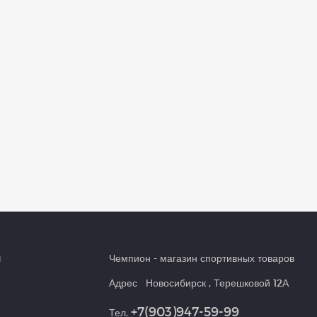
и
Чемпион
- магазин спортивных товаров
Адрес
Новосибирск
,
Терешковой 12А
+7(903)947-59-99
Тел.