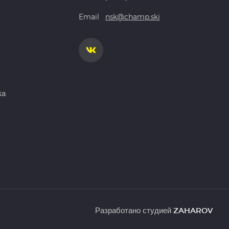
Email
nsk@champ.ski
ка
Разработано студией
ZAHAROV