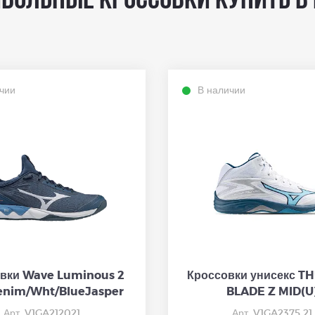
больные кроссовки купить в
чии
В наличии
вки Wave Luminous 2
Кроссовки унисекс 
enim/Wht/BlueJasper
BLADE Z MID(U
Арт. V1GA212021
Арт. V1GA2375 21