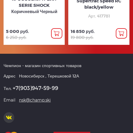
Supertrac Speed RC
SERIE SHOCK
black/yellow
Коричневый Черный
Арт. 417781
5 000 руб.
16 850 руб.
6 250 руб.
19 800 руб.
Чемпион
- магазин спортивных товаров
Адрес
Новосибирск
,
Терешковой 12А
+7(903)947-59-99
Тел.
Email
nsk@champ.ski