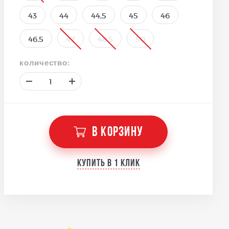
43
44
44,5
45
46
46.5
47
48.5
50
количество:
В КОРЗИНУ
Купить в 1 клик