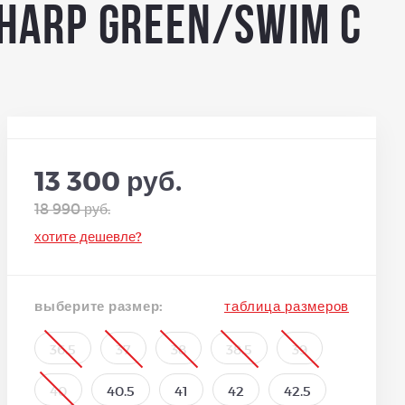
Sharp Green/Swim C
13 300 руб.
18 990 руб.
хотите дешевле?
выберите размер:
таблица размеров
36.5
37
38
38.5
39
40
40.5
41
42
42.5