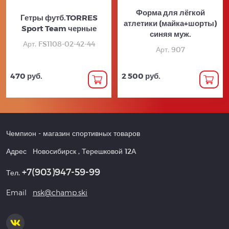
Форма для лёгкой
Гетры футб.TORRES
атлетики (майка+шорты)
Sport Team черные
синяя муж.
Арт. FS1108-02-42-44
Арт. 907
470 руб.
2 500 руб.
Чемпион
- магазин спортивных товаров
Адрес
Новосибирск
,
Терешковой 12А
+7(903)947-59-99
Тел.
Email
nsk@champ.ski