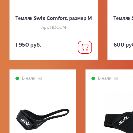
Темляк Swix Comfort, размер M
Темляк 
Арт. RDCGM
1 950 руб.
600 ру
В наличии
В наличии