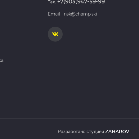
+7(903)947-59-99
Тел.
Email
nsk@champ.ski
ка
Разработано студией
ZAHAROV