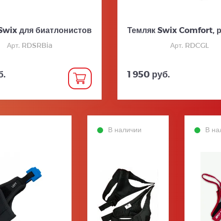
Swix для биатлонистов
Темляк Swix Comfort, 
Арт. RDSRBia
Арт. RDCGL
б.
1 950 руб.
В наличии
В на