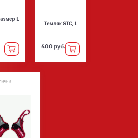
размер L
Темляк STC, L
400 руб.
личии