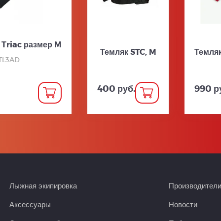
 Triac размер M
Темляк STC, M
Темляк
DTL3AD
400 руб.
990 р
Лыжная экипировка
Производител
Аксессуары
Новости