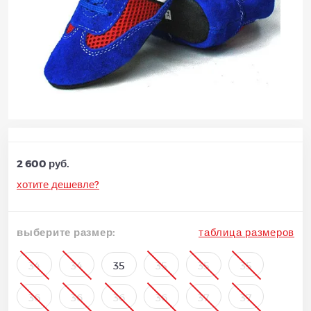
2 600 руб.
хотите дешевле?
выберите размер:
таблица размеров
34
34
35
35
35
35
36
36
36
36
37
37