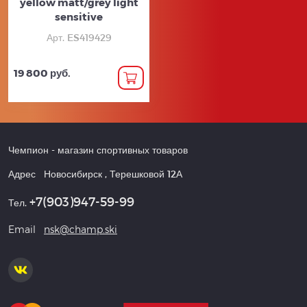
yellow matt/grey light
sensitive
Арт. ES419429
19 800 руб.
Чемпион
- магазин спортивных товаров
Адрес
Новосибирск
,
Терешковой 12А
+7(903)947-59-99
Тел.
Email
nsk@champ.ski