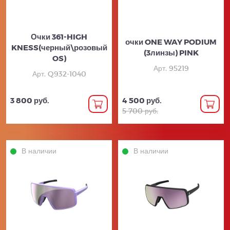
Очки 361-HIGH
очки ONE WAY PODIUM
KNESS(черный\розовый
(3линзы) PINK
OS)
Арт. 95219
Арт. Q932-1040
3 800 руб.
4 500 руб.
5 700 руб.
В наличии
В наличии