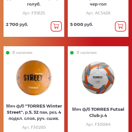
голуб.
чер-гол
Арт. F31825
Арт. AC5428
2 700 руб.
5 000 руб.
В наличии
В наличии
Мяч ф/б "TORRES Winter
Мяч ф/б TORRES Futsal
Street", р.5, 32 пан, рез, 4
Club р.4
подкл. слоя, руч. сшив.
Арт. F30064
Арт. F30285