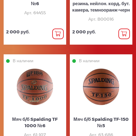
№6
резина, нейлон. корд, бут.
камера, темнооранж-черн
Арт. 64455
Арт. B00016
2 000 руб.
2 000 руб.
В наличии
В наличии
Мяч б/б Spalding TF
Мяч б/б Spalding TF-150
1000 №6
№5
Арт. 61-107
Арт. 63-686