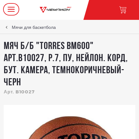
Мячи для баскетбола
Мяч б/б "TORRES BM600"
арт.B10027, р.7, ПУ, нейлон. корд,
бут. камера, темнокоричневый-
черн
Арт. B10027