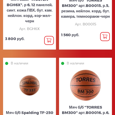
BGH6X", р 6, 12 панелей,
BM300" арт.B00015, р.5,
синт. кожа ПВХ, бут. кам.
резина, нейлон. корд, бут.
нейлон. корд, кор-жел-
камера, темнооранж-черн
черн
Арт. B00015
Арт. BGH6X
1 560 руб.
3 800 руб.
В наличии
В наличии
Мяч б/б "TORRES
Мяч б/б Spalding TF-250
BM300" арт.B00016, р.6,