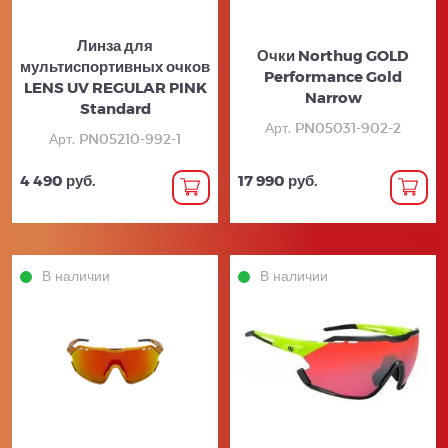
Линза для
Очки Northug GOLD
мультиспортивных очков
Performance Gold
LENS UV REGULAR PINK
Narrow
Standard
Арт. PN05031-902-2
Арт. PN05210-992-1
4 490 руб.
17 990 руб.
В наличии
В наличии