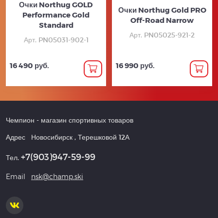
Очки Northug GOLD
Очки Northug Gold PRO
Performance Gold
Off-Road Narrow
Standard
Арт. PN05025-921-2
Арт. PN05031-902-1
16 490 руб.
16 990 руб.
Чемпион
- магазин спортивных товаров
Адрес
Новосибирск
,
Терешковой 12А
+7(903)947-59-99
Тел.
Email
nsk@champ.ski