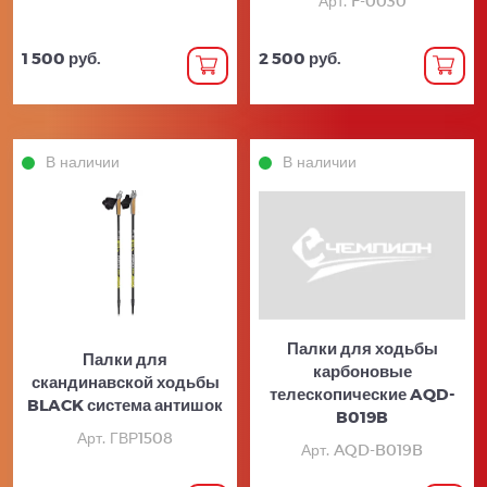
Арт. F-0030
1 500 руб.
2 500 руб.
В наличии
В наличии
Палки для ходьбы
Палки для
карбоновые
скандинавской ходьбы
телескопические AQD-
BLACK система антишок
B019B
Арт. ГВР1508
Арт. AQD-B019B