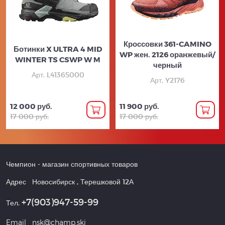
Кроссовки 361-CAMINO
Ботинки X ULTRA 4 MID
WP жен. 2126 оранжевый/
WINTER TS CSWP W M
черный
Арт. L41365000
Арт. Y2176
12 000 руб.
11 900 руб.
17 000 руб.
17 000 руб.
Чемпион
- магазин спортивных товаров
Адрес
Новосибирск
,
Терешковой 12А
+7(903)947-59-99
Тел.
Email
nsk@champ.ski