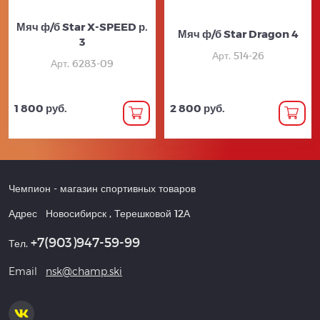
Мяч ф/б Star X-SPEED р.
Мяч ф/б Star Dragon 4
3
Арт. 514-26
Арт. 6283-09
1 800 руб.
2 800 руб.
Чемпион
- магазин спортивных товаров
Адрес
Новосибирск
,
Терешковой 12А
+7(903)947-59-99
Тел.
Email
nsk@champ.ski