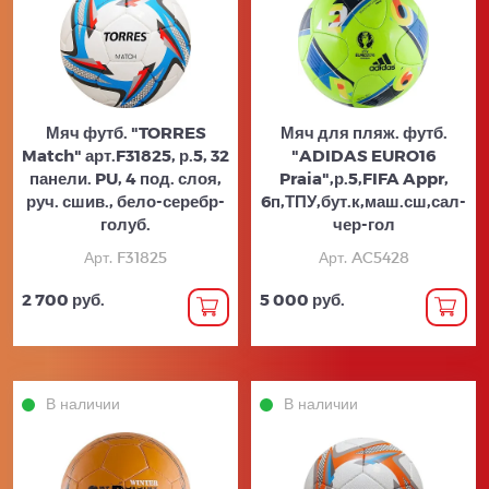
Мяч футб. "TORRES
Мяч для пляж. футб.
Match" арт.F31825, р.5, 32
"ADIDAS EURO16
панели. PU, 4 под. слоя,
Praia",р.5,FIFA Appr,
руч. сшив., бело-серебр-
6п,ТПУ,бут.к,маш.сш,сал-
голуб.
чер-гол
Арт. F31825
Арт. AC5428
2 700 руб.
5 000 руб.
В наличии
В наличии