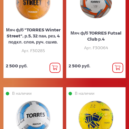
Мяч ф/б "TORRES Winter
Мяч ф/б TORRES Futsal
Street", р.5, 32 пан, рез, 4
Club р.4
подкл. слоя, руч. сшив.
Арт. F30064
Арт. F30285
2 500 руб.
2 500 руб.
В наличии
В наличии