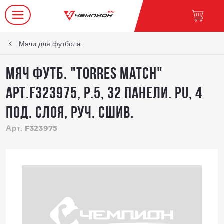
Мячи для футбола
Мяч футб. "TORRES Match"
арт.F323975, р.5, 32 панели. PU, 4
под. слоя, руч. сшив.
Арт. F323975