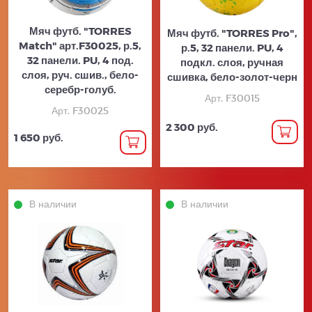
Мяч футб. "TORRES
Мяч футб. "TORRES Pro",
Match" арт.F30025, р.5,
р.5, 32 панели. PU, 4
32 панели. PU, 4 под.
подкл. слоя, ручная
слоя, руч. сшив., бело-
сшивка, бело-золот-черн
серебр-голуб.
Арт. F30015
Арт. F30025
2 300 руб.
1 650 руб.
В наличии
В наличии